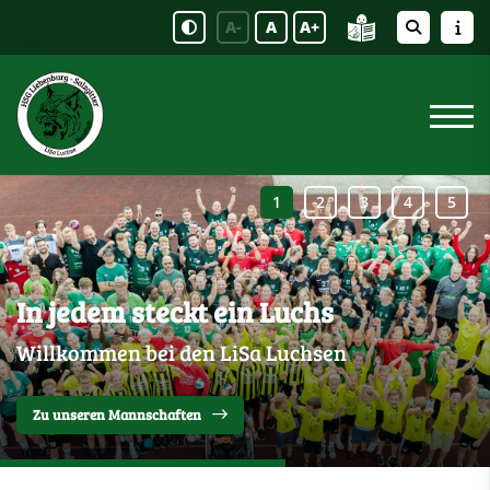
A-
A
A+
In jedem steckt ein Luchs
Willkommen bei den LiSa Luchsen
Zu unseren Mannschaften