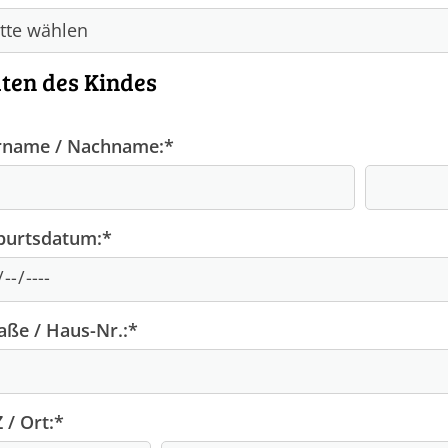
ten des Kindes
rname / Nachname:
*
burtsdatum:
*
aße / Haus-Nr.:
*
 / Ort:
*
Mannschaften
Mi