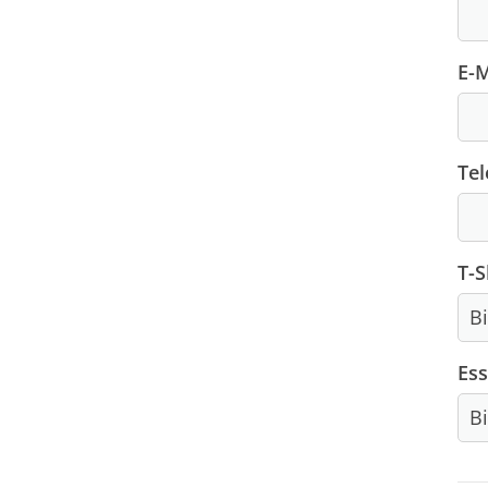
Vorstand
Jugendkonzept
E-M
Sportstätten
Stammvereine
Historie
Wir suchen...
Te
T-S
Es