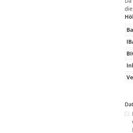
Da 
di
Hö
Ba
IB
BI
In
Ve
Da