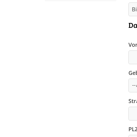
Da
Vo
Ge
Str
PLZ
HSG Liebenburg - Salzgitter