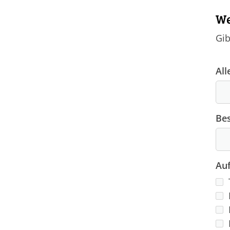
We
Gib
All
Be
Auf