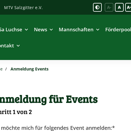
A-
A
A
MTV Salzgitter e.V.
Sa Luchse
News
Mannschaften
Förderpoo
ontakt
ce
Anmeldung Events
nmeldung für Events
ritt 1 von 2
 möchte mich für folgendes Event anmelden:
*