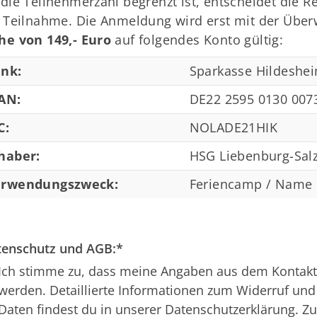
die Teilnehmerzahl begrenzt ist, entscheidet die 
e Teilnahme. Die Anmeldung wird erst mit der Üb
he von 149,- Euro
auf folgendes Konto gültig:
nk:
Sparkasse Hildeshei
AN:
DE22
2595 0130 007
C:
NOLADE21HIK
haber:
HSG Liebenburg-Salz
rwendungszweck:
Feriencamp / Name 
tenschutz und AGB:
*
Ich stimme zu, dass meine Angaben aus dem Kontakt
werden. Detaillierte Informationen zum Widerruf u
Daten findest du in unserer
Datenschutzerklärung
. Z