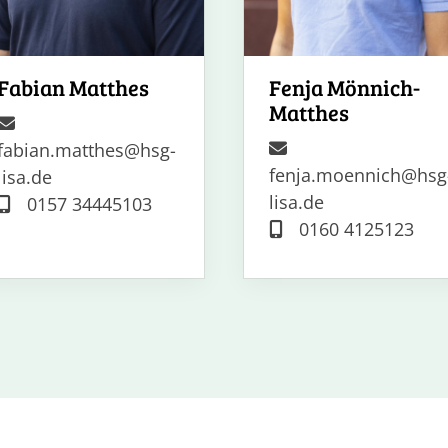
Fabian Matthes
Fenja Mönnich-
Matthes
fabian.matthes@hsg-
fenja.moennich@hsg
lisa.de
lisa.de
0157 34445103
0160 4125123