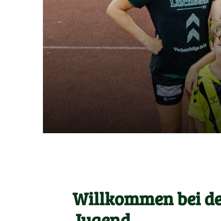
Willkommen bei de
HSG Liebenburg - Salzgitter
Jugend