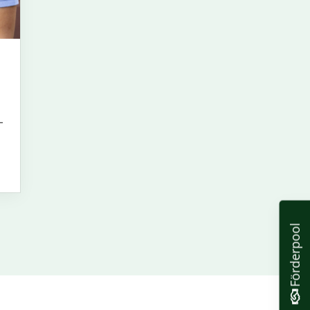
-
Förderpool