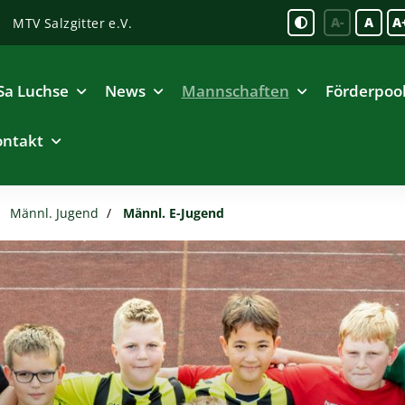
A-
A
A
MTV Salzgitter e.V.
Sa Luchse
News
Mannschaften
Förderpoo
ontakt
Männl. Jugend
Männl. E-Jugend