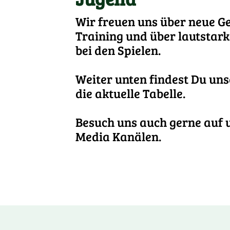
Vorstand
Wir freuen uns über neue G
Jugendkonzept
Training und über lautstar
Sportstätten
bei den Spielen.
Stammvereine
Historie
Weiter unten findest Du un
Wir suchen...
die aktuelle Tabelle.
Besuch uns auch gerne auf 
Media Kanälen.