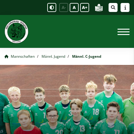
A-
A
A+
Mannschaften
Männl. Jugend
Männl. C-Jugend