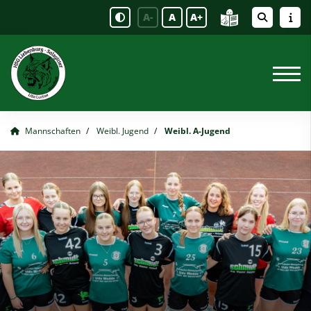
A-
A
A+
Mannschaften
Weibl. Jugend
Weibl. A-Jugend