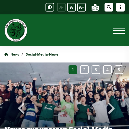
A-
A
A+
News
Social-Media-News