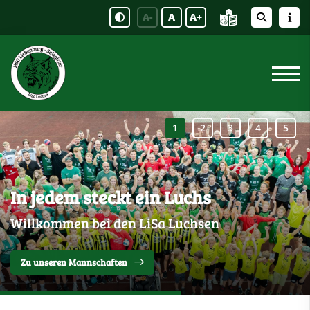
A-
A
A+
In jedem steckt ein Luchs
Willkommen bei den LiSa Luchsen
Zu unseren Mannschaften