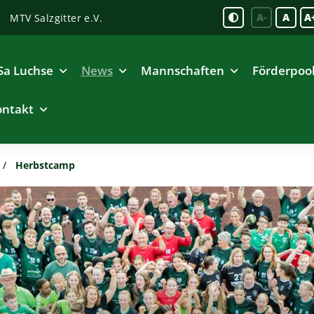
A-
A
A
MTV Salzgitter e.V.
Sa Luchse
News
Mannschaften
Förderpoo
ontakt
Herbstcamp