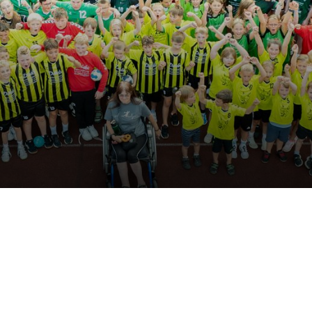
Mannschaften
Mi
Trainingszeiten
Spielplan
Senioren
Weibl. Jugend
Männl. Jugend
Minis