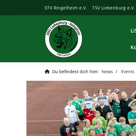
STV Ringelheim e.V.
TSV Liebenburg e.V.
Li
K
Du befindest dich hier:
News
Events